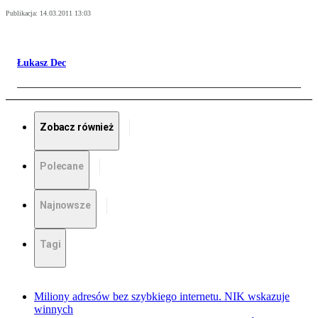
Publikacja:
14.03.2011 13:03
Łukasz Dec
Zobacz również
Polecane
Najnowsze
Tagi
Miliony adresów bez szybkiego internetu. NIK wskazuje
winnych