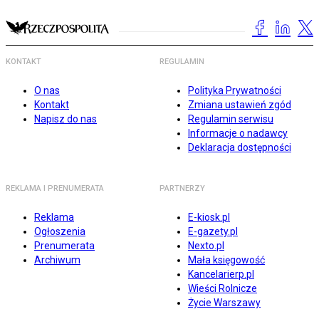
KONTAKT
REGULAMIN
O nas
Polityka Prywatności
Kontakt
Zmiana ustawień zgód
Napisz do nas
Regulamin serwisu
Informacje o nadawcy
Deklaracja dostępności
REKLAMA I PRENUMERATA
PARTNERZY
Reklama
E-kiosk.pl
Ogłoszenia
E-gazety.pl
Prenumerata
Nexto.pl
Archiwum
Mała księgowość
Kancelarierp.pl
Wieści Rolnicze
Życie Warszawy