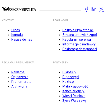
KONTAKT
REGULAMIN
O nas
Polityka Prywatności
Kontakt
Zmiana ustawień zgód
Napisz do nas
Regulamin serwisu
Informacje o nadawcy
Deklaracja dostępności
REKLAMA I PRENUMERATA
PARTNERZY
Reklama
E-kiosk.pl
Ogłoszenia
E-gazety.pl
Prenumerata
Nexto.pl
Archiwum
Mała księgowość
Kancelarierp.pl
Wieści Rolnicze
Życie Warszawy