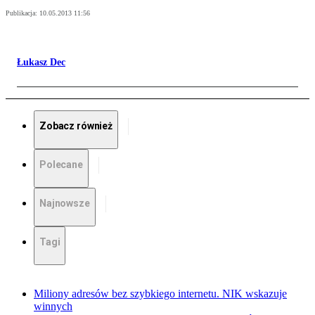
Publikacja:
10.05.2013 11:56
Łukasz Dec
Zobacz również
Polecane
Najnowsze
Tagi
Miliony adresów bez szybkiego internetu. NIK wskazuje
winnych