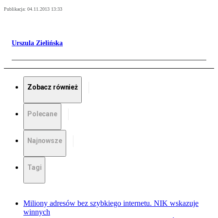
Publikacja:
04.11.2013 13:33
Urszula Zielińska
Zobacz również
Polecane
Najnowsze
Tagi
Miliony adresów bez szybkiego internetu. NIK wskazuje
winnych