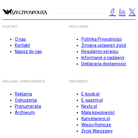
KONTAKT
REGULAMIN
O nas
Polityka Prywatności
Kontakt
Zmiana ustawień zgód
Napisz do nas
Regulamin serwisu
Informacje o nadawcy
Deklaracja dostępności
REKLAMA I PRENUMERATA
PARTNERZY
Reklama
E-kiosk.pl
Ogłoszenia
E-gazety.pl
Prenumerata
Nexto.pl
Archiwum
Mała księgowość
Kancelarierp.pl
Wieści Rolnicze
Życie Warszawy