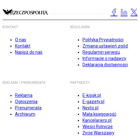
KONTAKT
REGULAMIN
O nas
Polityka Prywatności
Kontakt
Zmiana ustawień zgód
Napisz do nas
Regulamin serwisu
Informacje o nadawcy
Deklaracja dostępności
REKLAMA I PRENUMERATA
PARTNERZY
Reklama
E-kiosk.pl
Ogłoszenia
E-gazety.pl
Prenumerata
Nexto.pl
Archiwum
Mała księgowość
Kancelarierp.pl
Wieści Rolnicze
Życie Warszawy