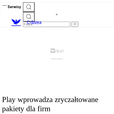
Serwisy
C
yfrowa
Play wprowadza zryczałtowane
pakiety dla firm