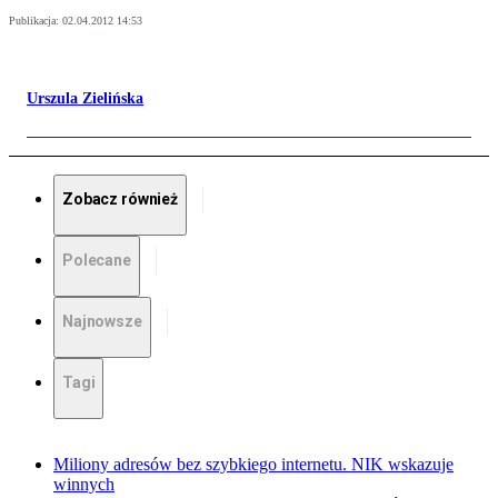
Publikacja:
02.04.2012 14:53
Urszula Zielińska
Zobacz również
Polecane
Najnowsze
Tagi
Miliony adresów bez szybkiego internetu. NIK wskazuje
winnych