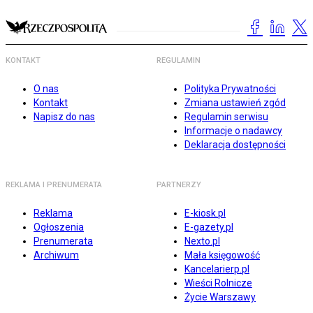
KONTAKT
REGULAMIN
O nas
Polityka Prywatności
Kontakt
Zmiana ustawień zgód
Napisz do nas
Regulamin serwisu
Informacje o nadawcy
Deklaracja dostępności
REKLAMA I PRENUMERATA
PARTNERZY
Reklama
E-kiosk.pl
Ogłoszenia
E-gazety.pl
Prenumerata
Nexto.pl
Archiwum
Mała księgowość
Kancelarierp.pl
Wieści Rolnicze
Życie Warszawy