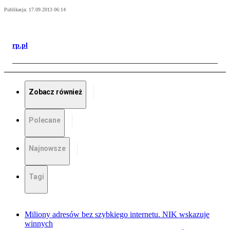
Publikacja:
17.09.2013 06:14
rp.pl
Zobacz również
Polecane
Najnowsze
Tagi
Miliony adresów bez szybkiego internetu. NIK wskazuje
winnych