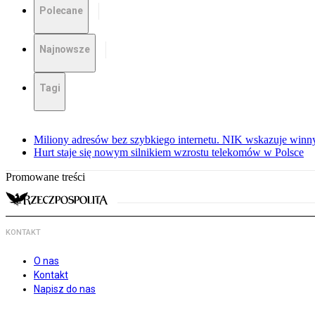
Polecane
Najnowsze
Tagi
Miliony adresów bez szybkiego internetu. NIK wskazuje winn
Hurt staje się nowym silnikiem wzrostu telekomów w Polsce
Promowane treści
KONTAKT
O nas
Kontakt
Napisz do nas