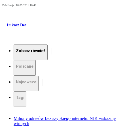
Publikacja:
18.05.2011 10:46
Łukasz Dec
Zobacz również
Polecane
Najnowsze
Tagi
Miliony adresów bez szybkiego internetu. NIK wskazuje
winnych