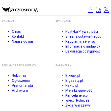
KONTAKT
REGULAMIN
O nas
Polityka Prywatności
Kontakt
Zmiana ustawień zgód
Napisz do nas
Regulamin serwisu
Informacje o nadawcy
Deklaracja dostępności
REKLAMA I PRENUMERATA
PARTNERZY
Reklama
E-kiosk.pl
Ogłoszenia
E-gazety.pl
Prenumerata
Nexto.pl
Archiwum
Mała księgowość
Kancelarierp.pl
Wieści Rolnicze
Życie Warszawy