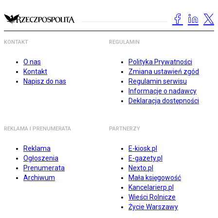
KONTAKT
REGULAMIN
O nas
Polityka Prywatności
Kontakt
Zmiana ustawień zgód
Napisz do nas
Regulamin serwisu
Informacje o nadawcy
Deklaracja dostępności
REKLAMA I PRENUMERATA
PARTNERZY
Reklama
E-kiosk.pl
Ogłoszenia
E-gazety.pl
Prenumerata
Nexto.pl
Archiwum
Mała księgowość
Kancelarierp.pl
Wieści Rolnicze
Życie Warszawy