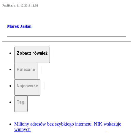
Publikacja:
11.12.2013 11:02
Marek Jaślan
Zobacz również
Polecane
Najnowsze
Tagi
Miliony adresów bez szybkiego internetu. NIK wskazuje
winnych