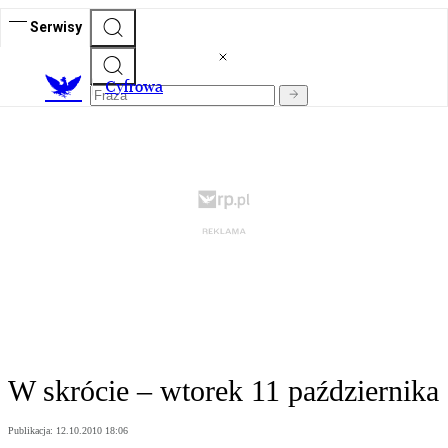
Serwisy
C
yfrowa
W skrócie – wtorek 11 października
Publikacja:
12.10.2010 18:06