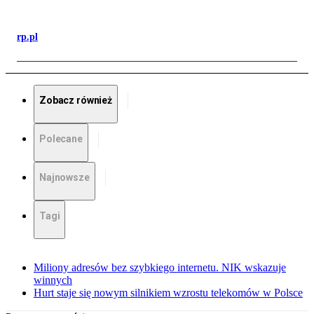
rp.pl
Zobacz również
Polecane
Najnowsze
Tagi
Miliony adresów bez szybkiego internetu. NIK wskazuje
winnych
Hurt staje się nowym silnikiem wzrostu telekomów w Polsce