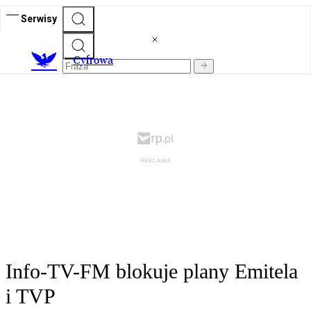
Serwisy
C
yfrowa
Info-TV-FM blokuje plany Emitela
i TVP