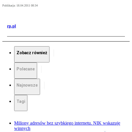
Publikacja:
18.04.2011 08:34
rp.pl
Zobacz również
Polecane
Najnowsze
Tagi
Miliony adresów bez szybkiego internetu. NIK wskazuje
winnych