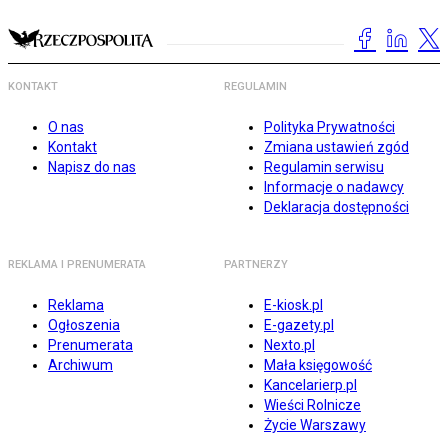
KONTAKT
REGULAMIN
O nas
Polityka Prywatności
Kontakt
Zmiana ustawień zgód
Napisz do nas
Regulamin serwisu
Informacje o nadawcy
Deklaracja dostępności
REKLAMA I PRENUMERATA
PARTNERZY
Reklama
E-kiosk.pl
Ogłoszenia
E-gazety.pl
Prenumerata
Nexto.pl
Archiwum
Mała księgowość
Kancelarierp.pl
Wieści Rolnicze
Życie Warszawy