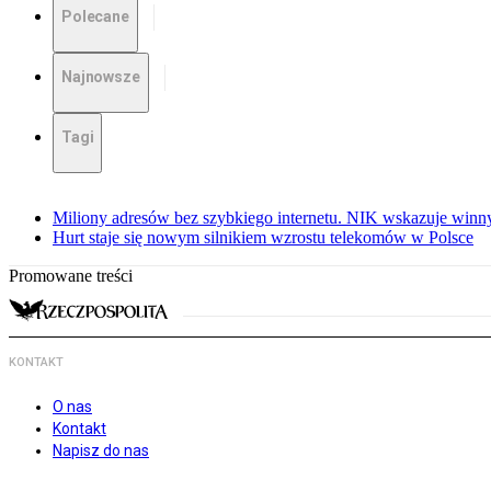
Polecane
Najnowsze
Tagi
Miliony adresów bez szybkiego internetu. NIK wskazuje winn
Hurt staje się nowym silnikiem wzrostu telekomów w Polsce
Promowane treści
KONTAKT
O nas
Kontakt
Napisz do nas