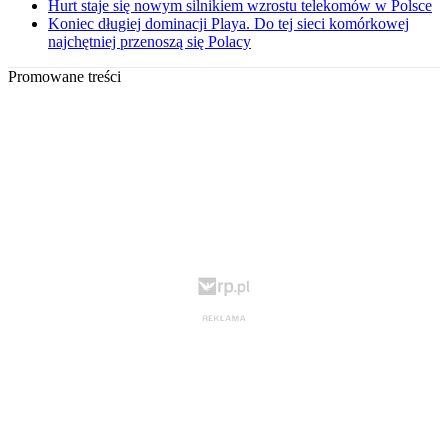
Hurt staje się nowym silnikiem wzrostu telekomów w Polsce
Koniec długiej dominacji Playa. Do tej sieci komórkowej
najchętniej przenoszą się Polacy
Promowane treści