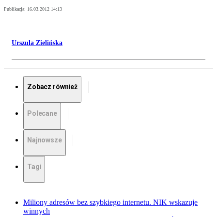
Publikacja:
16.03.2012 14:13
Urszula Zielińska
Zobacz również
Polecane
Najnowsze
Tagi
Miliony adresów bez szybkiego internetu. NIK wskazuje
winnych