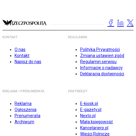
KONTAKT
REGULAMIN
O nas
Polityka Prywatności
Kontakt
Zmiana ustawień zgód
Napisz do nas
Regulamin serwisu
Informacje o nadawcy
Deklaracja dostępności
REKLAMA I PRENUMERATA
PARTNERZY
Reklama
E-kiosk.pl
Ogłoszenia
E-gazety.pl
Prenumerata
Nexto.pl
Archiwum
Mała księgowość
Kancelarierp.pl
Wieści Rolnicze