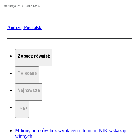
Publikacja:
24.01.2012 13:05
Andrzej Puchalski
Zobacz również
Polecane
Najnowsze
Tagi
Miliony adresów bez szybkiego internetu. NIK wskazuje
winnych