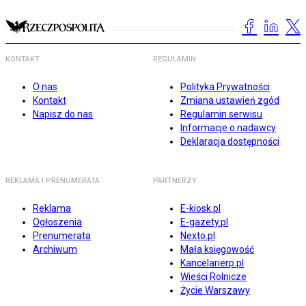
KONTAKT
REGULAMIN
O nas
Polityka Prywatności
Kontakt
Zmiana ustawień zgód
Napisz do nas
Regulamin serwisu
Informacje o nadawcy
Deklaracja dostępności
REKLAMA I PRENUMERATA
PARTNERZY
Reklama
E-kiosk.pl
Ogłoszenia
E-gazety.pl
Prenumerata
Nexto.pl
Archiwum
Mała księgowość
Kancelarierp.pl
Wieści Rolnicze
Życie Warszawy