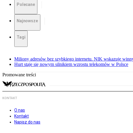
Polecane
Najnowsze
Tagi
Miliony adresów bez szybkiego internetu. NIK wskazuje winn
Hurt staje się nowym silnikiem wzrostu telekomów w Polsce
Promowane treści
KONTAKT
O nas
Kontakt
Napisz do nas