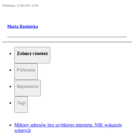
Publikacja:
13.08.2015 15:04
Marta Rzeźnicka
Zobacz również
Polecane
Najnowsze
Tagi
Miliony adresów bez szybkiego internetu. NIK wskazuje
winnych