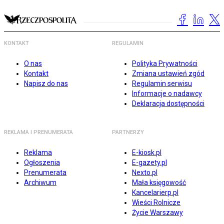
KONTAKT
REGULAMIN
O nas
Polityka Prywatności
Kontakt
Zmiana ustawień zgód
Napisz do nas
Regulamin serwisu
Informacje o nadawcy
Deklaracja dostępności
REKLAMA I PRENUMERATA
PARTNERZY
Reklama
E-kiosk.pl
Ogłoszenia
E-gazety.pl
Prenumerata
Nexto.pl
Archiwum
Mała księgowość
Kancelarierp.pl
Wieści Rolnicze
Życie Warszawy