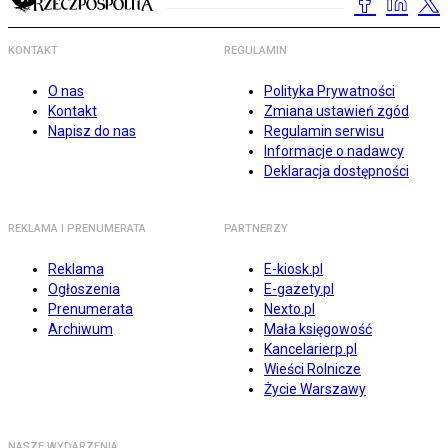
KONTAKT
REGULAMIN
O nas
Polityka Prywatności
Kontakt
Zmiana ustawień zgód
Napisz do nas
Regulamin serwisu
Informacje o nadawcy
Deklaracja dostępności
REKLAMA I PRENUMERATA
PARTNERZY
Reklama
E-kiosk.pl
Ogłoszenia
E-gazety.pl
Prenumerata
Nexto.pl
Archiwum
Mała księgowość
Kancelarierp.pl
Wieści Rolnicze
Życie Warszawy
NASZE WYDARZENIA