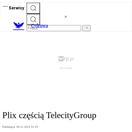
Serwisy
C
yfrowa
Plix częścią TelecityGroup
Publikacja:
04.11.2013 15:19