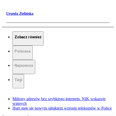
Urszula Zielińska
Zobacz również
Polecane
Najnowsze
Tagi
Miliony adresów bez szybkiego internetu. NIK wskazuje
winnych
Hurt staje się nowym silnikiem wzrostu telekomów w Polsce