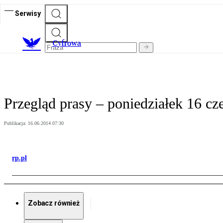
Serwisy
C
yfrowa
Przegląd prasy – poniedziałek 16 cz
Publikacja:
16.06.2014 07:30
rp.pl
Zobacz również