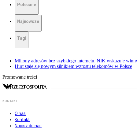
Polecane
Najnowsze
Tagi
Miliony adresów bez szybkiego internetu. NIK wskazuje winn
Hurt staje się nowym silnikiem wzrostu telekomów w Polsce
Promowane treści
KONTAKT
O nas
Kontakt
Napisz do nas