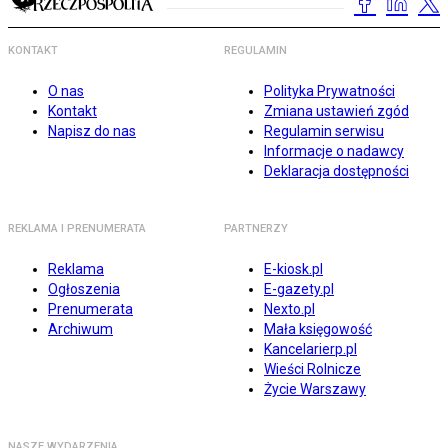
KONTAKT
REGULAMIN
O nas
Polityka Prywatności
Kontakt
Zmiana ustawień zgód
Napisz do nas
Regulamin serwisu
Informacje o nadawcy
Deklaracja dostępności
REKLAMA I PRENUMERATA
PARTNERZY
Reklama
E-kiosk.pl
Ogłoszenia
E-gazety.pl
Prenumerata
Nexto.pl
Archiwum
Mała księgowość
Kancelarierp.pl
Wieści Rolnicze
Życie Warszawy
NASZE WYDARZENIA