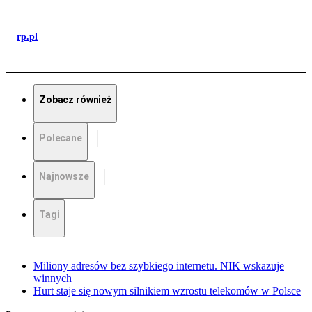
rp.pl
Zobacz również
Polecane
Najnowsze
Tagi
Miliony adresów bez szybkiego internetu. NIK wskazuje
winnych
Hurt staje się nowym silnikiem wzrostu telekomów w Polsce