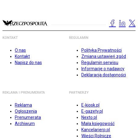
KONTAKT
REGULAMIN
O nas
Polityka Prywatności
Kontakt
Zmiana ustawień zgód
Napisz do nas
Regulamin serwisu
Informacje o nadawcy
Deklaracja dostępności
REKLAMA I PRENUMERATA
PARTNERZY
Reklama
E-kiosk.pl
Ogłoszenia
E-gazety.pl
Prenumerata
Nexto.pl
Archiwum
Mała księgowość
Kancelarierp.pl
Wieści Rolnicze