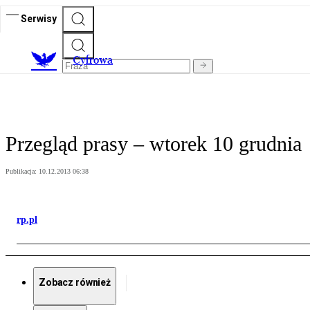
Serwisy
C
yfrowa
Przegląd prasy – wtorek 10 grudnia
Publikacja:
10.12.2013 06:38
rp.pl
Zobacz również