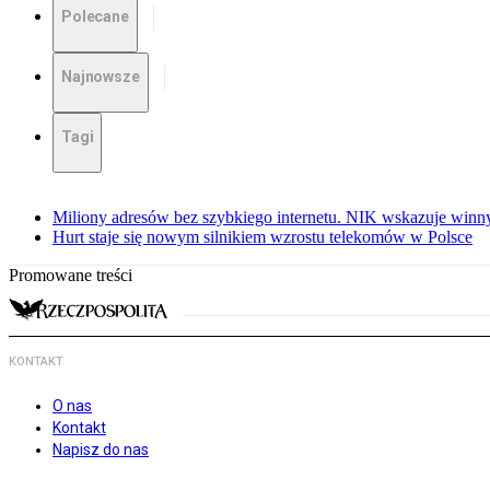
Polecane
Najnowsze
Tagi
Miliony adresów bez szybkiego internetu. NIK wskazuje winn
Hurt staje się nowym silnikiem wzrostu telekomów w Polsce
Promowane treści
KONTAKT
O nas
Kontakt
Napisz do nas