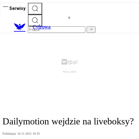
Serwisy
C
yfrowa
Dailymotion wejdzie na liveboksy?
Publikacja:
16.11.2011 10:33