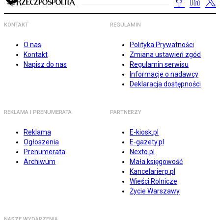
KONTAKT
REGULAMIN
O nas
Polityka Prywatności
Kontakt
Zmiana ustawień zgód
Napisz do nas
Regulamin serwisu
Informacje o nadawcy
Deklaracja dostępności
REKLAMA I PRENUMERATA
PARTNERZY
Reklama
E-kiosk.pl
Ogłoszenia
E-gazety.pl
Prenumerata
Nexto.pl
Archiwum
Mała księgowość
Kancelarierp.pl
Wieści Rolnicze
Życie Warszawy
NASZE WYDARZENIA