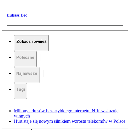
Łukasz Dec
Zobacz również
Polecane
Najnowsze
Tagi
Miliony adresów bez szybkiego internetu. NIK wskazuje
winnych
Hurt staje się nowym silnikiem wzrostu telekomów w Polsce