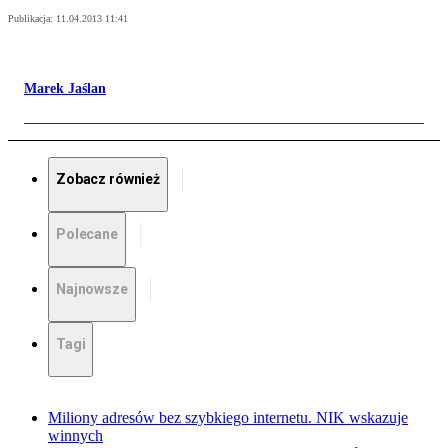
Publikacja:
11.04.2013 11:41
Marek Jaślan
Zobacz również
Polecane
Najnowsze
Tagi
Miliony adresów bez szybkiego internetu. NIK wskazuje
winnych