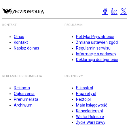
KONTAKT
REGULAMIN
O nas
Polityka Prywatności
Kontakt
Zmiana ustawień zgód
Napisz do nas
Regulamin serwisu
Informacje o nadawcy
Deklaracja dostępności
REKLAMA I PRENUMERATA
PARTNERZY
Reklama
E-kiosk.pl
Ogłoszenia
E-gazety.pl
Prenumerata
Nexto.pl
Archiwum
Mała księgowość
Kancelarierp.pl
Wieści Rolnicze
Życie Warszawy