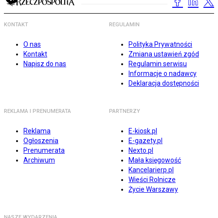
KONTAKT
REGULAMIN
O nas
Polityka Prywatności
Kontakt
Zmiana ustawień zgód
Napisz do nas
Regulamin serwisu
Informacje o nadawcy
Deklaracja dostępności
REKLAMA I PRENUMERATA
PARTNERZY
Reklama
E-kiosk.pl
Ogłoszenia
E-gazety.pl
Prenumerata
Nexto.pl
Archiwum
Mała księgowość
Kancelarierp.pl
Wieści Rolnicze
Życie Warszawy
NASZE WYDARZENIA