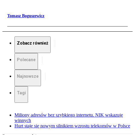
Tomasz Boguszewicz
Zobacz również
Polecane
Najnowsze
Tagi
Miliony adresów bez szybkiego internetu. NIK wskazuje
winnych
Hurt staje się nowym silnikiem wzrostu telekomów w Polsce