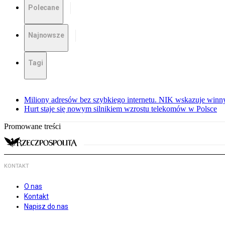
Polecane
Najnowsze
Tagi
Miliony adresów bez szybkiego internetu. NIK wskazuje winn
Hurt staje się nowym silnikiem wzrostu telekomów w Polsce
Promowane treści
KONTAKT
O nas
Kontakt
Napisz do nas