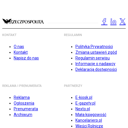
KONTAKT
REGULAMIN
O nas
Polityka Prywatności
Kontakt
Zmiana ustawień zgód
Napisz do nas
Regulamin serwisu
Informacje o nadawcy
Deklaracja dostępności
REKLAMA I PRENUMERATA
PARTNERZY
Reklama
E-kiosk.pl
Ogłoszenia
E-gazety.pl
Prenumerata
Nexto.pl
Archiwum
Mała księgowość
Kancelarierp.pl
Wieści Rolnicze