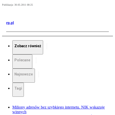
Publikacja:
30.05.2011 08:25
rp.pl
Zobacz również
Polecane
Najnowsze
Tagi
Miliony adresów bez szybkiego internetu. NIK wskazuje
winnych