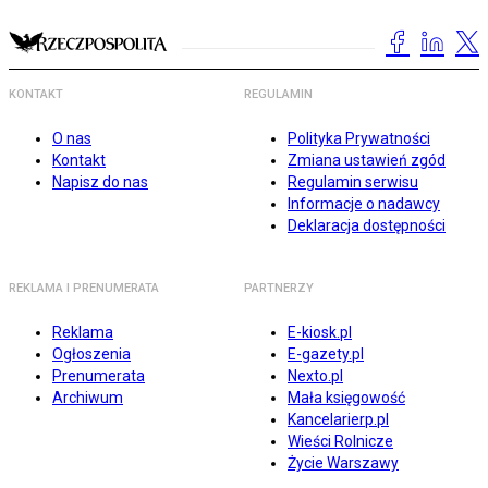
KONTAKT
REGULAMIN
O nas
Polityka Prywatności
Kontakt
Zmiana ustawień zgód
Napisz do nas
Regulamin serwisu
Informacje o nadawcy
Deklaracja dostępności
REKLAMA I PRENUMERATA
PARTNERZY
Reklama
E-kiosk.pl
Ogłoszenia
E-gazety.pl
Prenumerata
Nexto.pl
Archiwum
Mała księgowość
Kancelarierp.pl
Wieści Rolnicze
Życie Warszawy