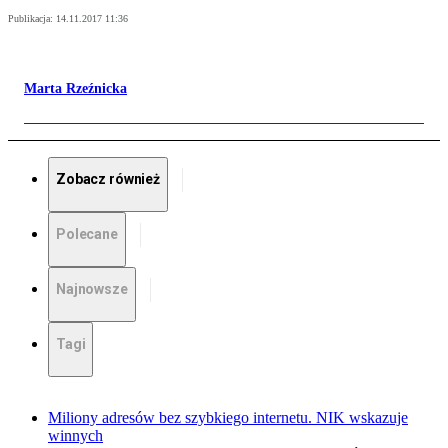
Publikacja:
14.11.2017 11:36
Marta Rzeźnicka
Zobacz również
Polecane
Najnowsze
Tagi
Miliony adresów bez szybkiego internetu. NIK wskazuje
winnych