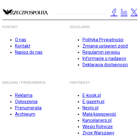
KONTAKT
REGULAMIN
O nas
Polityka Prywatności
Kontakt
Zmiana ustawień zgód
Napisz do nas
Regulamin serwisu
Informacje o nadawcy
Deklaracja dostępności
REKLAMA I PRENUMERATA
PARTNERZY
Reklama
E-kiosk.pl
Ogłoszenia
E-gazety.pl
Prenumerata
Nexto.pl
Archiwum
Mała księgowość
Kancelarierp.pl
Wieści Rolnicze
Życie Warszawy