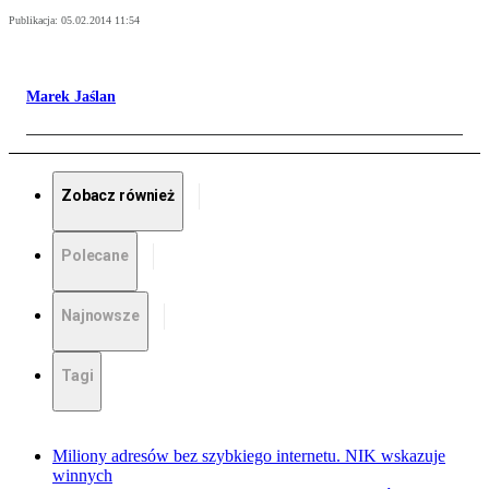
Publikacja:
05.02.2014 11:54
Marek Jaślan
Zobacz również
Polecane
Najnowsze
Tagi
Miliony adresów bez szybkiego internetu. NIK wskazuje
winnych