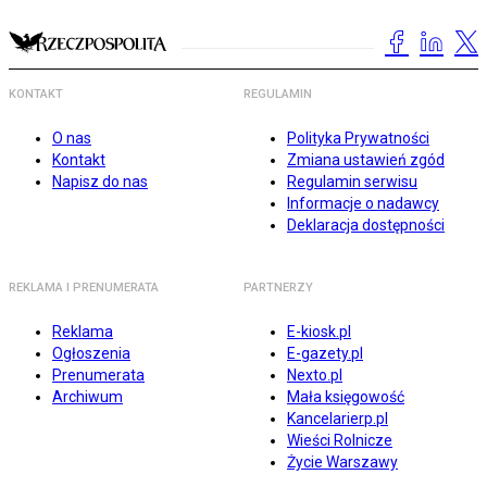
KONTAKT
REGULAMIN
O nas
Polityka Prywatności
Kontakt
Zmiana ustawień zgód
Napisz do nas
Regulamin serwisu
Informacje o nadawcy
Deklaracja dostępności
REKLAMA I PRENUMERATA
PARTNERZY
Reklama
E-kiosk.pl
Ogłoszenia
E-gazety.pl
Prenumerata
Nexto.pl
Archiwum
Mała księgowość
Kancelarierp.pl
Wieści Rolnicze
Życie Warszawy