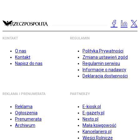
KONTAKT
REGULAMIN
O nas
Polityka Prywatności
Kontakt
Zmiana ustawień zgód
Napisz do nas
Regulamin serwisu
Informacje o nadawcy
Deklaracja dostępności
REKLAMA I PRENUMERATA
PARTNERZY
Reklama
E-kiosk.pl
Ogłoszenia
E-gazety.pl
Prenumerata
Nexto.pl
Archiwum
Mała księgowość
Kancelarierp.pl
Wieści Rolnicze