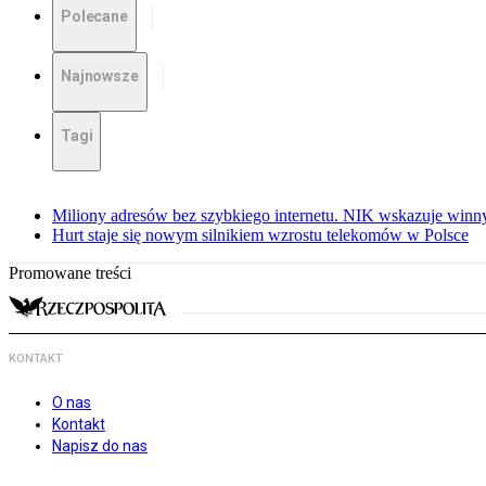
Polecane
Najnowsze
Tagi
Miliony adresów bez szybkiego internetu. NIK wskazuje winn
Hurt staje się nowym silnikiem wzrostu telekomów w Polsce
Promowane treści
KONTAKT
O nas
Kontakt
Napisz do nas