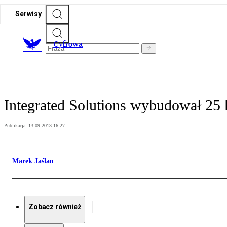
Serwisy
C
yfrowa
Integrated Solutions wybudował 25
Publikacja:
13.09.2013 16:27
Marek Jaślan
Zobacz również