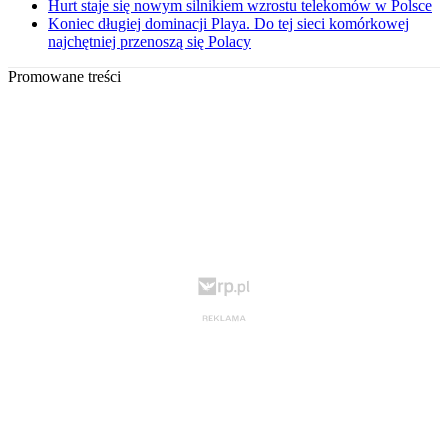
Hurt staje się nowym silnikiem wzrostu telekomów w Polsce
Koniec długiej dominacji Playa. Do tej sieci komórkowej
najchętniej przenoszą się Polacy
Promowane treści