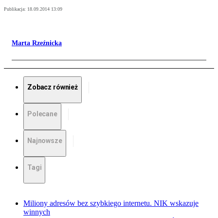
Publikacja:
18.09.2014 13:09
Marta Rzeźnicka
Zobacz również
Polecane
Najnowsze
Tagi
Miliony adresów bez szybkiego internetu. NIK wskazuje
winnych