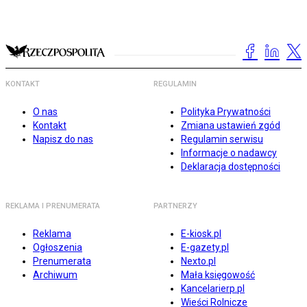
KONTAKT
REGULAMIN
O nas
Polityka Prywatności
Kontakt
Zmiana ustawień zgód
Napisz do nas
Regulamin serwisu
Informacje o nadawcy
Deklaracja dostępności
REKLAMA I PRENUMERATA
PARTNERZY
Reklama
E-kiosk.pl
Ogłoszenia
E-gazety.pl
Prenumerata
Nexto.pl
Archiwum
Mała księgowość
Kancelarierp.pl
Wieści Rolnicze