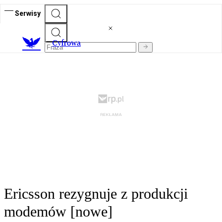
Serwisy
C
yfrowa
Ericsson rezygnuje z produkcji
modemów [nowe]