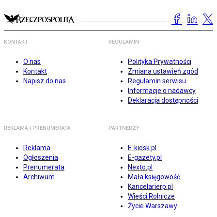
KONTAKT
REGULAMIN
O nas
Polityka Prywatności
Kontakt
Zmiana ustawień zgód
Napisz do nas
Regulamin serwisu
Informacje o nadawcy
Deklaracja dostępności
REKLAMA I PRENUMERATA
PARTNERZY
Reklama
E-kiosk.pl
Ogłoszenia
E-gazety.pl
Prenumerata
Nexto.pl
Archiwum
Mała księgowość
Kancelarierp.pl
Wieści Rolnicze
Życie Warszawy