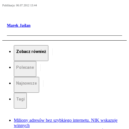
Publikacja:
06.07.2012 13:44
Marek Jaślan
Zobacz również
Polecane
Najnowsze
Tagi
Miliony adresów bez szybkiego internetu. NIK wskazuje
winnych