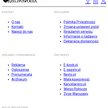
KONTAKT
REGULAMIN
O nas
Polityka Prywatności
Kontakt
Zmiana ustawień zgód
Napisz do nas
Regulamin serwisu
Informacje o nadawcy
Deklaracja dostępności
REKLAMA I PRENUMERATA
PARTNERZY
Reklama
E-kiosk.pl
Ogłoszenia
E-gazety.pl
Prenumerata
Nexto.pl
Archiwum
Mała księgowość
Kancelarierp.pl
Wieści Rolnicze
Życie Warszawy
NASZE WYDARZENIA