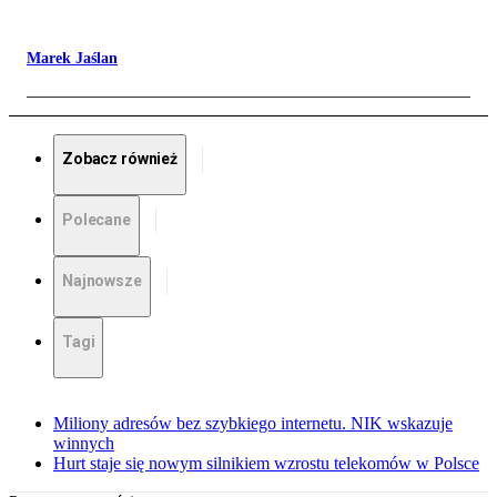
Marek Jaślan
Zobacz również
Polecane
Najnowsze
Tagi
Miliony adresów bez szybkiego internetu. NIK wskazuje
winnych
Hurt staje się nowym silnikiem wzrostu telekomów w Polsce