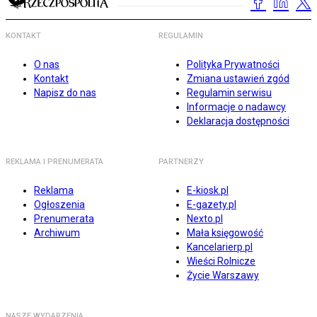
KONTAKT
REGULAMIN
O nas
Polityka Prywatności
Kontakt
Zmiana ustawień zgód
Napisz do nas
Regulamin serwisu
Informacje o nadawcy
Deklaracja dostępności
REKLAMA I PRENUMERATA
PARTNERZY
Reklama
E-kiosk.pl
Ogłoszenia
E-gazety.pl
Prenumerata
Nexto.pl
Archiwum
Mała księgowość
Kancelarierp.pl
Wieści Rolnicze
Życie Warszawy
NASZE WYDARZENIA