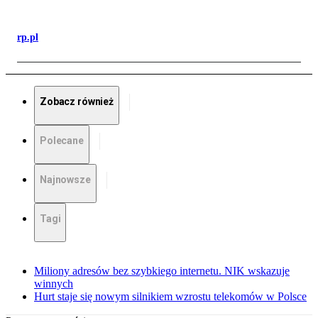
rp.pl
Zobacz również
Polecane
Najnowsze
Tagi
Miliony adresów bez szybkiego internetu. NIK wskazuje
winnych
Hurt staje się nowym silnikiem wzrostu telekomów w Polsce