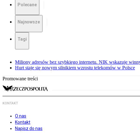
Polecane
Najnowsze
Tagi
Miliony adresów bez szybkiego internetu. NIK wskazuje winn
Hurt staje się nowym silnikiem wzrostu telekomów w Polsce
Promowane treści
KONTAKT
O nas
Kontakt
Napisz do nas