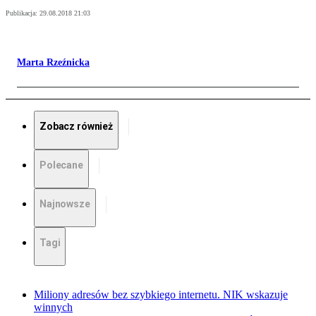
Publikacja:
29.08.2018 21:03
Marta Rzeźnicka
Zobacz również
Polecane
Najnowsze
Tagi
Miliony adresów bez szybkiego internetu. NIK wskazuje
winnych