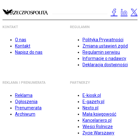
KONTAKT
REGULAMIN
O nas
Polityka Prywatności
Kontakt
Zmiana ustawień zgód
Napisz do nas
Regulamin serwisu
Informacje o nadawcy
Deklaracja dostępności
REKLAMA I PRENUMERATA
PARTNERZY
Reklama
E-kiosk.pl
Ogłoszenia
E-gazety.pl
Prenumerata
Nexto.pl
Archiwum
Mała księgowość
Kancelarierp.pl
Wieści Rolnicze
Życie Warszawy