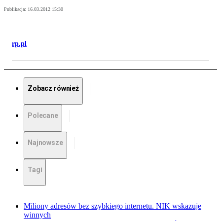
Publikacja:
16.03.2012 15:30
rp.pl
Zobacz również
Polecane
Najnowsze
Tagi
Miliony adresów bez szybkiego internetu. NIK wskazuje
winnych