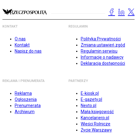
KONTAKT
REGULAMIN
O nas
Polityka Prywatności
Kontakt
Zmiana ustawień zgód
Napisz do nas
Regulamin serwisu
Informacje o nadawcy
Deklaracja dostępności
REKLAMA I PRENUMERATA
PARTNERZY
Reklama
E-kiosk.pl
Ogłoszenia
E-gazety.pl
Prenumerata
Nexto.pl
Archiwum
Mała księgowość
Kancelarierp.pl
Wieści Rolnicze
Życie Warszawy