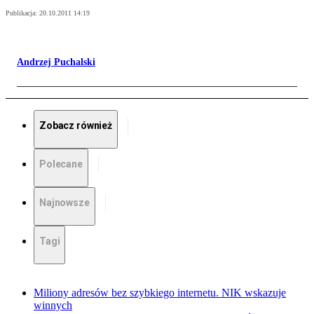
Publikacja:
20.10.2011 14:19
Andrzej Puchalski
Zobacz również
Polecane
Najnowsze
Tagi
Miliony adresów bez szybkiego internetu. NIK wskazuje
winnych