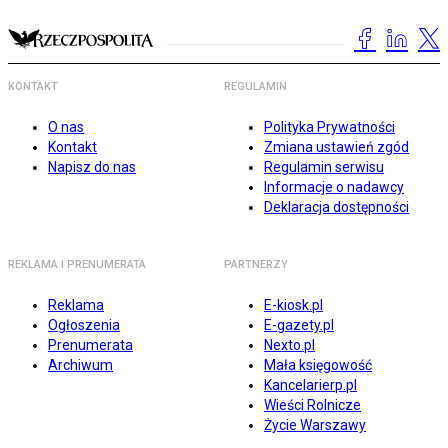
KONTAKT
REGULAMIN
O nas
Polityka Prywatności
Kontakt
Zmiana ustawień zgód
Napisz do nas
Regulamin serwisu
Informacje o nadawcy
Deklaracja dostępności
REKLAMA I PRENUMERATA
PARTNERZY
Reklama
E-kiosk.pl
Ogłoszenia
E-gazety.pl
Prenumerata
Nexto.pl
Archiwum
Mała księgowość
Kancelarierp.pl
Wieści Rolnicze
Życie Warszawy