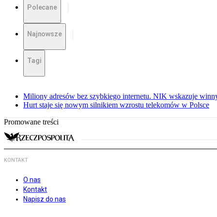
Polecane
Najnowsze
Tagi
Miliony adresów bez szybkiego internetu. NIK wskazuje winn
Hurt staje się nowym silnikiem wzrostu telekomów w Polsce
Promowane treści
KONTAKT
O nas
Kontakt
Napisz do nas