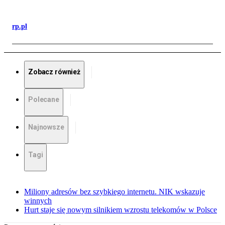
rp.pl
Zobacz również
Polecane
Najnowsze
Tagi
Miliony adresów bez szybkiego internetu. NIK wskazuje
winnych
Hurt staje się nowym silnikiem wzrostu telekomów w Polsce