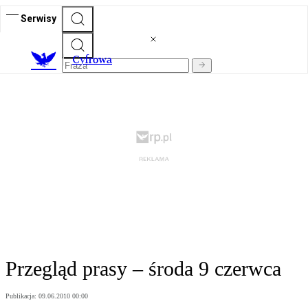
Serwisy
C
yfrowa
Przegląd prasy – środa 9 czerwca
Publikacja:
09.06.2010 00:00