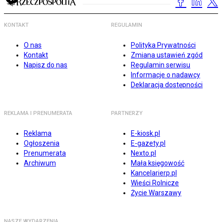
KONTAKT
REGULAMIN
O nas
Polityka Prywatności
Kontakt
Zmiana ustawień zgód
Napisz do nas
Regulamin serwisu
Informacje o nadawcy
Deklaracja dostępności
REKLAMA I PRENUMERATA
PARTNERZY
Reklama
E-kiosk.pl
Ogłoszenia
E-gazety.pl
Prenumerata
Nexto.pl
Archiwum
Mała księgowość
Kancelarierp.pl
Wieści Rolnicze
Życie Warszawy
NASZE WYDARZENIA