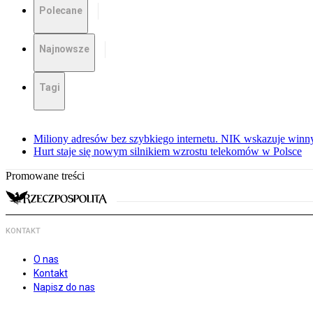
Polecane
Najnowsze
Tagi
Miliony adresów bez szybkiego internetu. NIK wskazuje winn
Hurt staje się nowym silnikiem wzrostu telekomów w Polsce
Promowane treści
KONTAKT
O nas
Kontakt
Napisz do nas