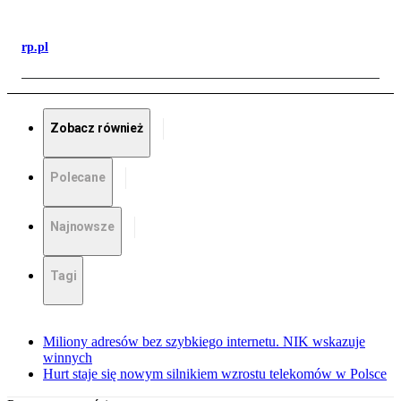
rp.pl
Zobacz również
Polecane
Najnowsze
Tagi
Miliony adresów bez szybkiego internetu. NIK wskazuje
winnych
Hurt staje się nowym silnikiem wzrostu telekomów w Polsce