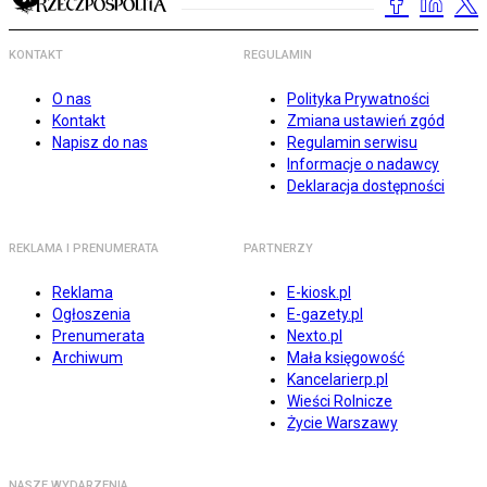
KONTAKT
REGULAMIN
O nas
Polityka Prywatności
Kontakt
Zmiana ustawień zgód
Napisz do nas
Regulamin serwisu
Informacje o nadawcy
Deklaracja dostępności
REKLAMA I PRENUMERATA
PARTNERZY
Reklama
E-kiosk.pl
Ogłoszenia
E-gazety.pl
Prenumerata
Nexto.pl
Archiwum
Mała księgowość
Kancelarierp.pl
Wieści Rolnicze
Życie Warszawy
NASZE WYDARZENIA