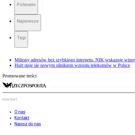
Polecane
Najnowsze
Tagi
Miliony adresów bez szybkiego internetu. NIK wskazuje winn
Hurt staje się nowym silnikiem wzrostu telekomów w Polsce
Promowane treści
KONTAKT
O nas
Kontakt
Napisz do nas