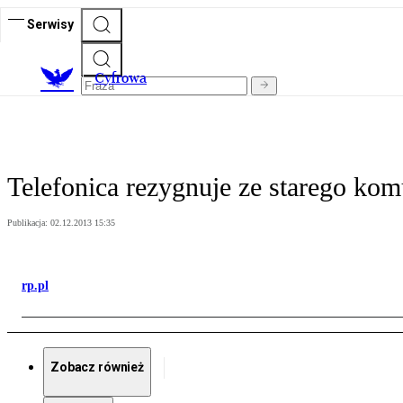
Serwisy
C
yfrowa
Telefonica rezygnuje ze starego ko
Publikacja:
02.12.2013 15:35
rp.pl
Zobacz również