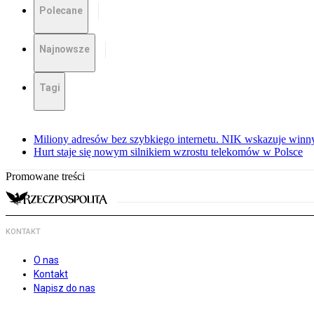
Polecane
Najnowsze
Tagi
Miliony adresów bez szybkiego internetu. NIK wskazuje winn
Hurt staje się nowym silnikiem wzrostu telekomów w Polsce
Promowane treści
KONTAKT
O nas
Kontakt
Napisz do nas