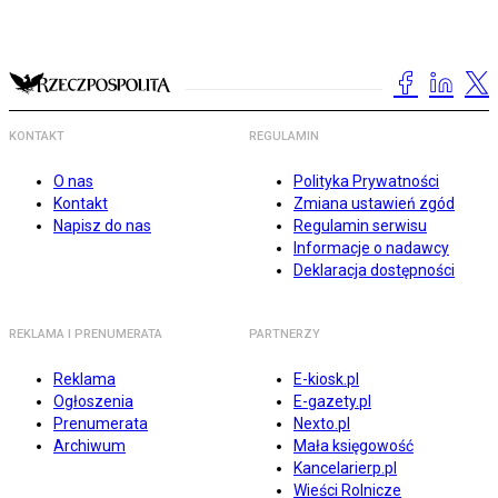
KONTAKT
REGULAMIN
O nas
Polityka Prywatności
Kontakt
Zmiana ustawień zgód
Napisz do nas
Regulamin serwisu
Informacje o nadawcy
Deklaracja dostępności
REKLAMA I PRENUMERATA
PARTNERZY
Reklama
E-kiosk.pl
Ogłoszenia
E-gazety.pl
Prenumerata
Nexto.pl
Archiwum
Mała księgowość
Kancelarierp.pl
Wieści Rolnicze