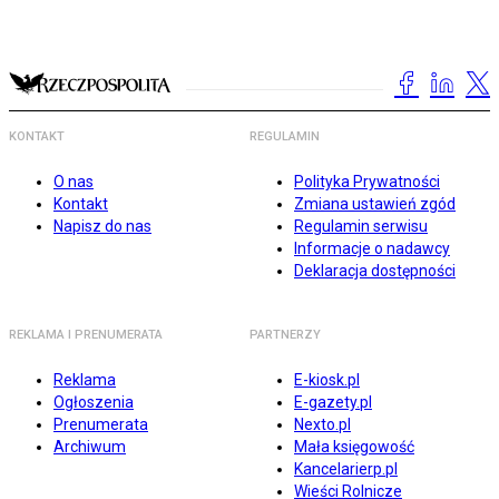
KONTAKT
REGULAMIN
O nas
Polityka Prywatności
Kontakt
Zmiana ustawień zgód
Napisz do nas
Regulamin serwisu
Informacje o nadawcy
Deklaracja dostępności
REKLAMA I PRENUMERATA
PARTNERZY
Reklama
E-kiosk.pl
Ogłoszenia
E-gazety.pl
Prenumerata
Nexto.pl
Archiwum
Mała księgowość
Kancelarierp.pl
Wieści Rolnicze