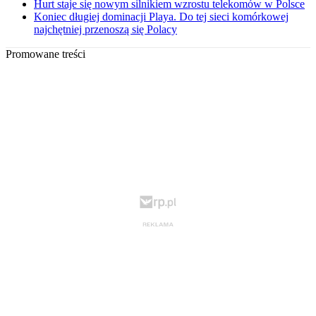
Hurt staje się nowym silnikiem wzrostu telekomów w Polsce
Koniec długiej dominacji Playa. Do tej sieci komórkowej
najchętniej przenoszą się Polacy
Promowane treści