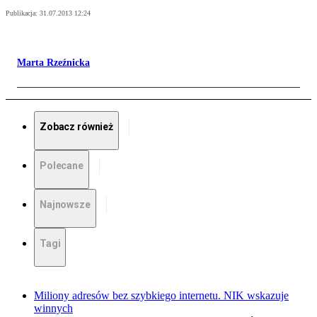
Publikacja:
31.07.2013 12:24
Marta Rzeźnicka
Zobacz również
Polecane
Najnowsze
Tagi
Miliony adresów bez szybkiego internetu. NIK wskazuje
winnych