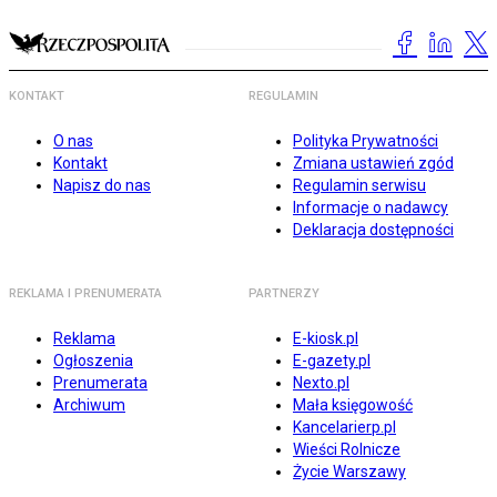
KONTAKT
REGULAMIN
O nas
Polityka Prywatności
Kontakt
Zmiana ustawień zgód
Napisz do nas
Regulamin serwisu
Informacje o nadawcy
Deklaracja dostępności
REKLAMA I PRENUMERATA
PARTNERZY
Reklama
E-kiosk.pl
Ogłoszenia
E-gazety.pl
Prenumerata
Nexto.pl
Archiwum
Mała księgowość
Kancelarierp.pl
Wieści Rolnicze
Życie Warszawy