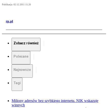
Publikacja:
02.12.2011 11:20
rp.pl
Zobacz również
Polecane
Najnowsze
Tagi
Miliony adresów bez szybkiego internetu. NIK wskazuje
winnych