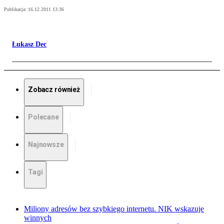
Publikacja:
16.12.2011 13:36
Łukasz Dec
Zobacz również
Polecane
Najnowsze
Tagi
Miliony adresów bez szybkiego internetu. NIK wskazuje
winnych