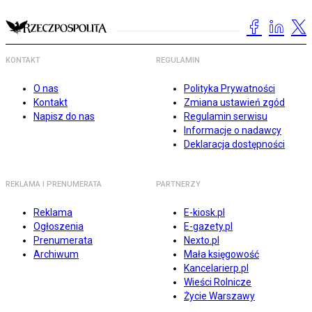
KONTAKT
REGULAMIN
O nas
Polityka Prywatności
Kontakt
Zmiana ustawień zgód
Napisz do nas
Regulamin serwisu
Informacje o nadawcy
Deklaracja dostępności
REKLAMA I PRENUMERATA
PARTNERZY
Reklama
E-kiosk.pl
Ogłoszenia
E-gazety.pl
Prenumerata
Nexto.pl
Archiwum
Mała księgowość
Kancelarierp.pl
Wieści Rolnicze
Życie Warszawy