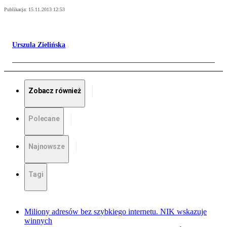
Publikacja:
15.11.2013 12:53
Urszula Zielińska
Zobacz również
Polecane
Najnowsze
Tagi
Miliony adresów bez szybkiego internetu. NIK wskazuje
winnych