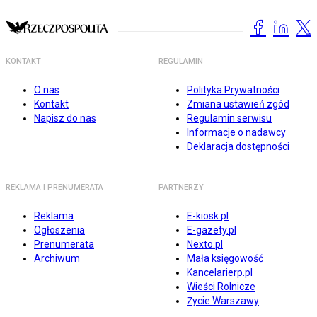
KONTAKT
REGULAMIN
O nas
Polityka Prywatności
Kontakt
Zmiana ustawień zgód
Napisz do nas
Regulamin serwisu
Informacje o nadawcy
Deklaracja dostępności
REKLAMA I PRENUMERATA
PARTNERZY
Reklama
E-kiosk.pl
Ogłoszenia
E-gazety.pl
Prenumerata
Nexto.pl
Archiwum
Mała księgowość
Kancelarierp.pl
Wieści Rolnicze
Życie Warszawy