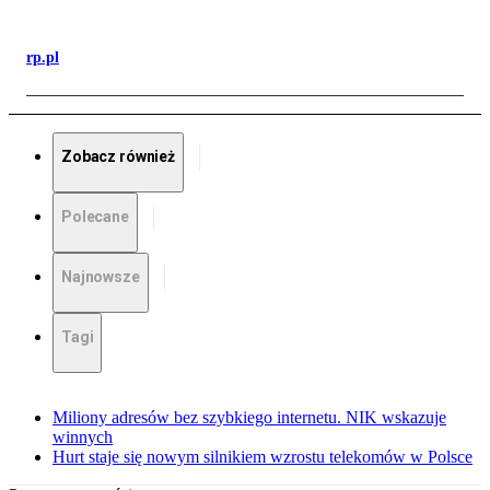
rp.pl
Zobacz również
Polecane
Najnowsze
Tagi
Miliony adresów bez szybkiego internetu. NIK wskazuje
winnych
Hurt staje się nowym silnikiem wzrostu telekomów w Polsce