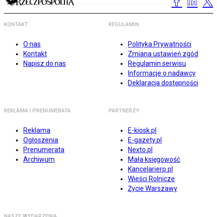
KONTAKT
REGULAMIN
O nas
Polityka Prywatności
Kontakt
Zmiana ustawień zgód
Napisz do nas
Regulamin serwisu
Informacje o nadawcy
Deklaracja dostępności
REKLAMA I PRENUMERATA
PARTNERZY
Reklama
E-kiosk.pl
Ogłoszenia
E-gazety.pl
Prenumerata
Nexto.pl
Archiwum
Mała księgowość
Kancelarierp.pl
Wieści Rolnicze
Życie Warszawy
NASZE WYDARZENIA